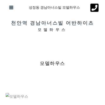
콘
성정동 경남아너스빌 모델하우스
텐
츠
천안역 경남아너스빌 어반하이츠
로
모델하우스
건
너
뛰
기
모델하우스